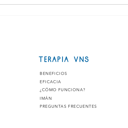
Soluciones avanzadas para el
Nuev
sector salud
en Mé
salud
TERAPIA VNS
BENEFICIOS
EFICACIA
¿CÓMO FUNCIONA?
IMÁN
PREGUNTAS FRECUENTES