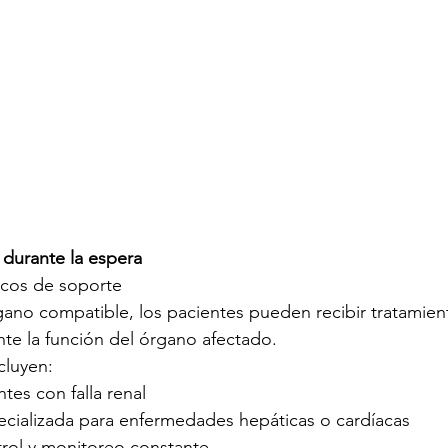
 durante la espera
icos de soporte
gano compatible, los pacientes pueden recibir tratamien
nte la función del órgano afectado.
cluyen:
ntes con falla renal
cializada para enfermedades hepáticas o cardíacas
trol y monitoreo constante