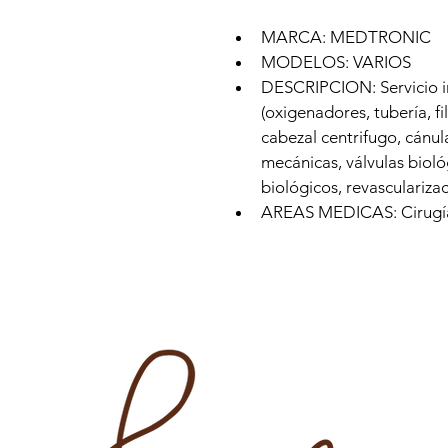
MARCA: MEDTRONIC
MODELOS: VARIOS
DESCRIPCION: Servicio in
(oxigenadores, tubería, f
cabezal centrifugo, cánula
mecánicas, válvulas bioló
biológicos, revasculariza
AREAS MEDICAS: Cirugía