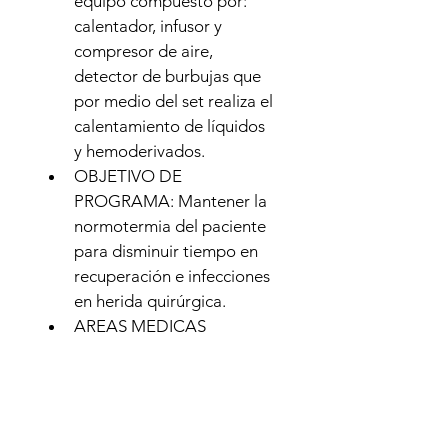
equipo compuesto por: 
calentador, infusor y 
compresor de aire, 
detector de burbujas que 
por medio del set realiza el 
calentamiento de líquidos 
y hemoderivados.
OBJETIVO DE 
PROGRAMA: Mantener la 
normotermia del paciente 
para disminuir tiempo en 
recuperación e infecciones 
en herida quirúrgica.
AREAS MEDICAS 
(MISTRAL AIR): Quirófanos, 
Recuperación, UCI, 
Hemodinámica, UCIN
AREAS MEDICAS 